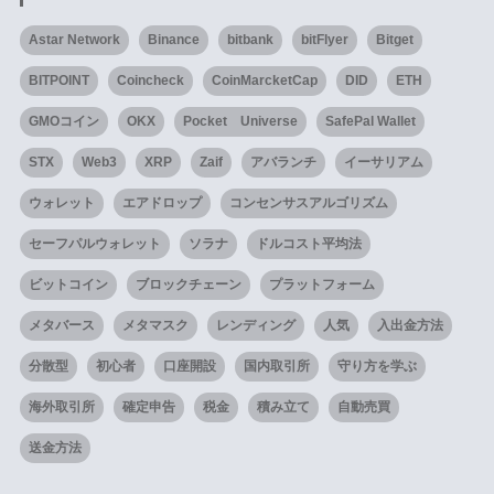
Astar Network
Binance
bitbank
bitFlyer
Bitget
BITPOINT
Coincheck
CoinMarcketCap
DID
ETH
GMOコイン
OKX
Pocket Universe
SafePal Wallet
STX
Web3
XRP
Zaif
アバランチ
イーサリアム
ウォレット
エアドロップ
コンセンサスアルゴリズム
セーフパルウォレット
ソラナ
ドルコスト平均法
ビットコイン
ブロックチェーン
プラットフォーム
メタバース
メタマスク
レンディング
人気
入出金方法
分散型
初心者
口座開設
国内取引所
守り方を学ぶ
海外取引所
確定申告
税金
積み立て
自動売買
送金方法