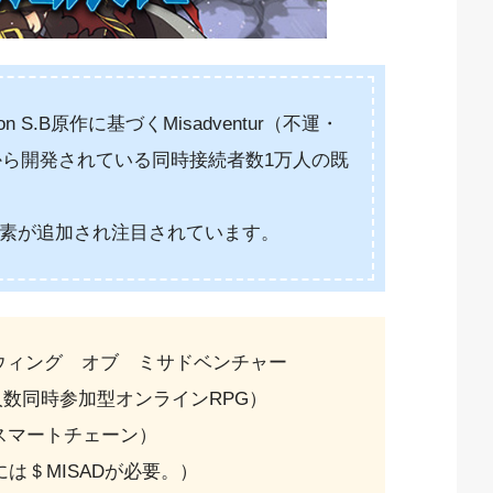
lyson S.B原作に基づくMisadventur（不運・
から開発されている同時接続者数1万人の既
arn)要素が追加され注目されています。
ture（ウィング オブ ミサドベンチャー
人数同時参加型オンラインRPG）
ce スマートチェーン）
は＄MISADが必要。）