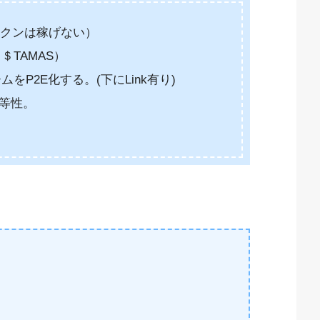
クンは稼げない）
＄TAMAS）
をP2E化する。(下にLink有り)
平等性。