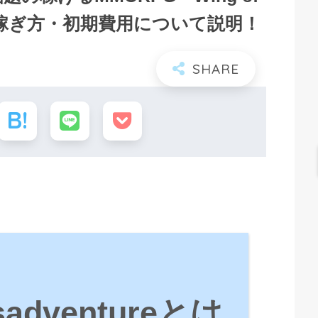
め方・稼ぎ方・初期費用について説明！
。
isadventureとは