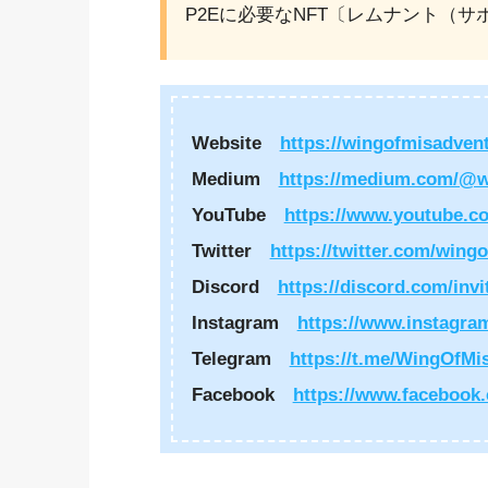
P2Eに必要なNFT〔レムナント（サ
Website
https://wingofmisadven
Medium
https://medium.com/@w
YouTube
https://www.youtube.c
Twitter
https://twitter.com/wing
Discord
https://discord.com/inv
Instagram
https://www.instagra
Telegram
https://t.me/WingOfMi
Facebook
https://www.facebook