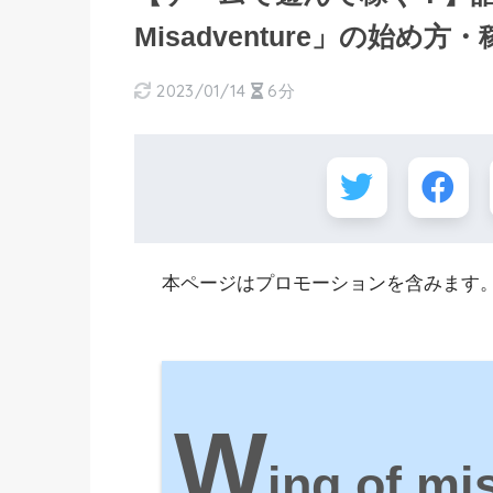
Misadventure」の始
2023/01/14
6分
本ページはプロモーションを含みます
W
ing of m