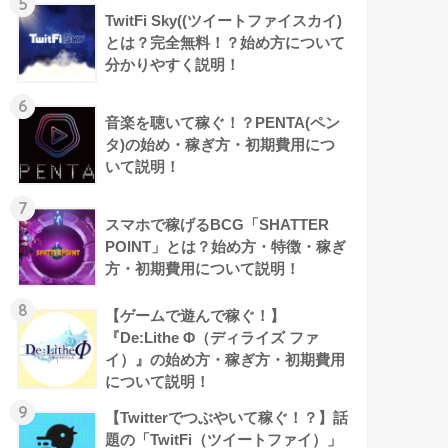
5
TwitFi Sky((ツイートファイスカイ)
とは？完全無料！？始め方について
分かりやすく説明！
6
音楽を聴いて稼ぐ！？PENTA(ペン
タ)の始め・稼ぎ方・初期費用につ
いて説明！
7
スマホで稼げるBCG「SHATTER
POINT」とは？始め方・特徴・稼ぎ
方・初期費用について説明！
8
【ゲームで遊んで稼ぐ！】
『De:Lithe Φ（ディライズ ファ
イ）』の始め方・稼ぎ方・初期費用
について説明！
9
【Twitterでつぶやいて稼ぐ！？】話
題の「TwitFi（ツイートファイ）」