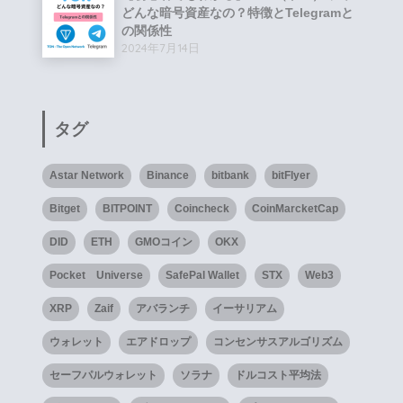
どんな暗号資産なの？特徴とTelegramと
の関係性
2024年7月14日
タグ
Astar Network
Binance
bitbank
bitFlyer
Bitget
BITPOINT
Coincheck
CoinMarcketCap
DID
ETH
GMOコイン
OKX
Pocket Universe
SafePal Wallet
STX
Web3
XRP
Zaif
アバランチ
イーサリアム
ウォレット
エアドロップ
コンセンサスアルゴリズム
セーフパルウォレット
ソラナ
ドルコスト平均法