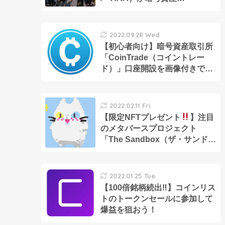
「DCMC」の決済を導入！
2022.09.28 Wed
【初心者向け】暗号資産取引所
「CoinTrade（コイントレー
ド）」口座開設を画像付きで解
説
2022.02.11 Fri
【限定NFTプレゼント
】注目
のメタバースプロジェクト
「The Sandbox（ザ・サンドボ
ックス）」創設者セバスチャン
にインタビュー！（プレゼント
の受付は2月16日まで）
2022.01.25 Tue
【100倍銘柄続出‼︎】コインリス
トのトークンセールに参加して
爆益を狙おう！