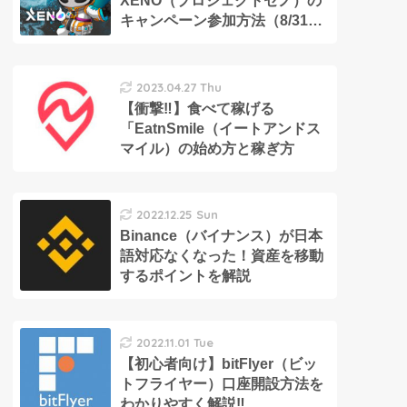
XENO（プロジェクトゼノ）の
キャンペーン参加方法（8/31ま
で）
2023.04.27 Thu
【衝撃‼︎】食べて稼げる
「EatnSmile（イートアンドス
マイル）の始め方と稼ぎ方
2022.12.25 Sun
Binance（バイナンス）が日本
語対応なくなった！資産を移動
するポイントを解説
2022.11.01 Tue
【初心者向け】bitFlyer（ビッ
トフライヤー）口座開設方法を
わかりやすく解説‼︎