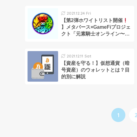
2021.12.24 Fri
【第2弾ホワイトリスト開催
】メタバース×GameFiプロジェ
クト「元素騎士オンライン〜
META WORLD〜」【MVトーク
ン】
2021.12.11 Sat
【資産を守る！】仮想通貨（暗
号資産）のウォレットとは？目
的別に解説
1