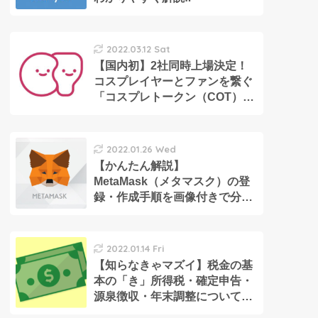
2022.03.12 Sat
【国内初】2社同時上場決定！
コスプレイヤーとファンを繋ぐ
「コスプレトークン（COT）」
とは？
2022.01.26 Wed
【かんたん解説】
MetaMask（メタマスク）の登
録・作成手順を画像付きで分か
りやすく解説！（PC版）
2022.01.14 Fri
【知らなきゃマズイ】税金の基
本の「き」所得税・確定申告・
源泉徴収・年末調整について解
説します