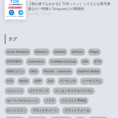
【初心者でもわかる】TON（トン）ってどんな暗号資
産なの？特徴とTelegramとの関係性
2024年7月14日
タグ
Astar Network
Binance
bitbank
bitFlyer
Bitget
BITPOINT
Coincheck
CoinMarcketCap
DID
ETH
GMOコイン
OKX
Pocket Universe
SafePal Wallet
STX
Web3
XRP
Zaif
アバランチ
イーサリアム
ウォレット
エアドロップ
コンセンサスアルゴリズム
セーフパルウォレット
ソラナ
ドルコスト平均法
ビットコイン
ブロックチェーン
プラットフォーム