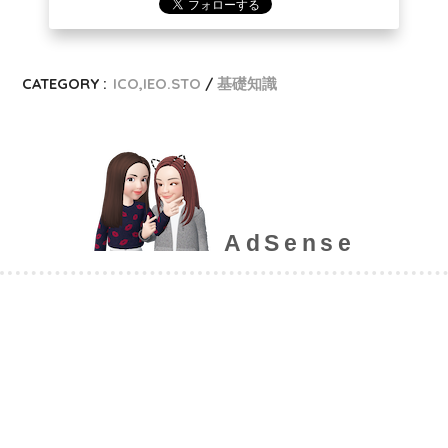
CATEGORY :
ICO,IEO.STO
基礎知識
AdSense