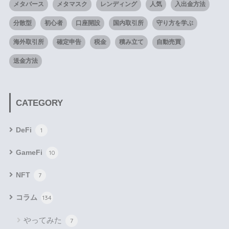
メタバース
メタマスク
レンディング
人気
入出金方法
分散型
初心者
口座開設
国内取引所
守り方を学ぶ
海外取引所
確定申告
税金
積み立て
自動売買
送金方法
CATEGORY
DeFi
1
GameFi
10
NFT
7
コラム
134
やってみた
7