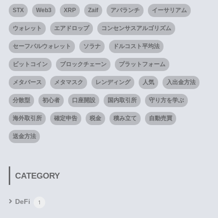
STX
Web3
XRP
Zaif
アバランチ
イーサリアム
ウォレット
エアドロップ
コンセンサスアルゴリズム
セーフパルウォレット
ソラナ
ドルコスト平均法
ビットコイン
ブロックチェーン
プラットフォーム
メタバース
メタマスク
レンディング
人気
入出金方法
分散型
初心者
口座開設
国内取引所
守り方を学ぶ
海外取引所
確定申告
税金
積み立て
自動売買
送金方法
CATEGORY
DeFi
1